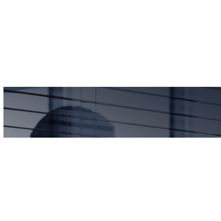
S
o
l
u