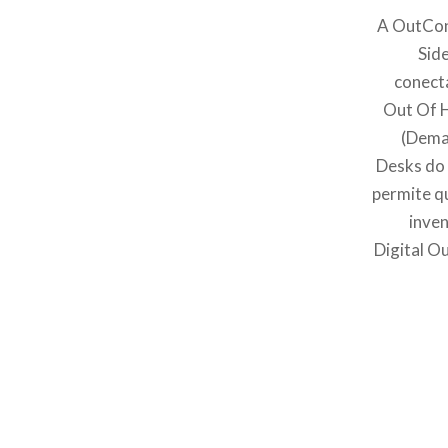
A OutCon
Sid
conect
Out Of 
(Dema
Desks do
permite q
inven
Digital O