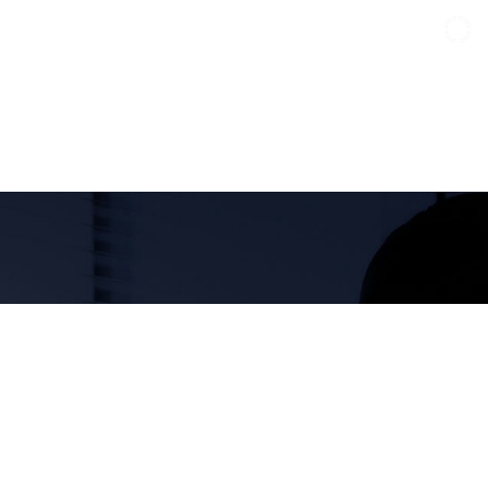
O
O
H