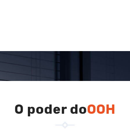
ç
õ
e
s
c
u
s
t
o
m
i
z
a
d
a
s
p
a
r
a
t
o
d
o
o
s
i
s
t
e
m
a
d
e
P
r
o
g
r
a
m
á
t
i
c
a
D
O poder do
OOH